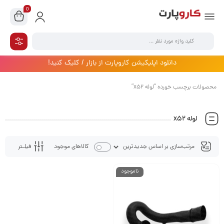
0
دانلود اپلیکیشن کاروپارت از بازار / کلیک کنید!
محصولات برچسب خورده “لوله x52”
لوله x52
فیلـتر
کالاهای موجود
ناموجود