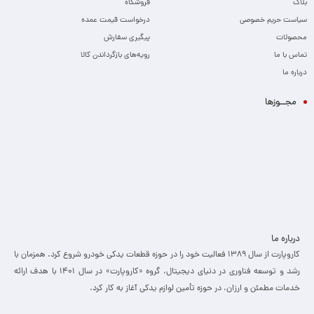
بلاگ
فروشگاه
سیاست حریم خصوصی
درخواست قیمت عمده
محصولات
پیگیری سفارش
تماس با ما
رویه‌های بازگرداندن کالا
درباره ما
مجــوزها
درباره ما
کاروپارت از سال ۱۳۸۹ فعالیت خود را در حوزه قطعات یدکی خودرو شروع کرد. همزمان با
رشد و توسعه فناوری در دنیای دیجیتال، گروه «کاروپارت» در سال ۱۴۰۱ با هدف ارائه
خدمات مطمئن و ارزان، ­در حوزه تأمین لوازم یدکی آغاز به کار کرد.