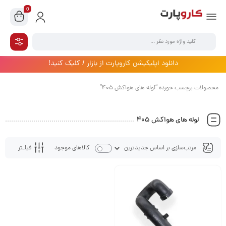
0
دانلود اپلیکیشن کاروپارت از بازار / کلیک کنید!
محصولات برچسب خورده “لوله های هواکش 405”
لوله های هواکش 405
فیلـتر
کالاهای موجود