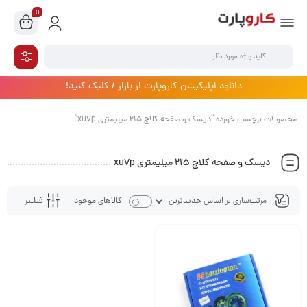
0
دانلود اپلیکیشن کاروپارت از بازار / کلیک کنید!
محصولات برچسب خورده “دیسک و صفحه کلاچ 215 میلیمتری xu7p”
دیسک و صفحه کلاچ 215 میلیمتری xu7p
فیلـتر
کالاهای موجود