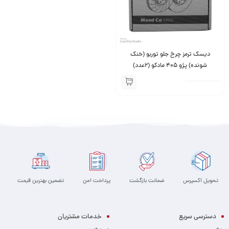
دیسک ترمز چرخ جلو توربو (خنک
شونده) پژو 405 مادکو (2عدد)
تحویل اکسپرس
ضمانت بازگشت
پرداخت امن
تضمین بهترین قیمت
دسترسی سریع
خدمات مشتریان