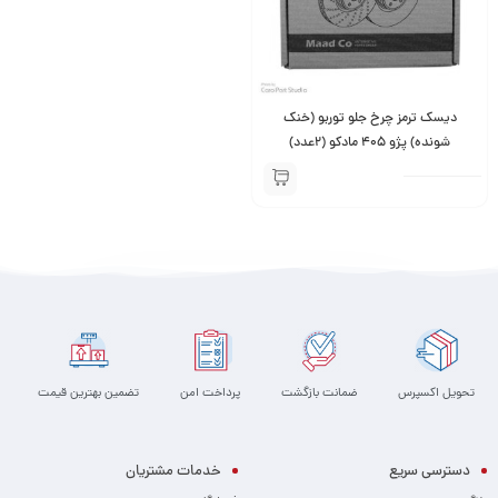
دیسک ترمز چرخ جلو توربو (خنک
شونده) پژو 405 مادکو (2عدد)
تحویل اکسپرس
ضمانت بازگشت
پرداخت امن
تضمین بهترین قیمت
دسترسی سریع
خدمات مشتریان