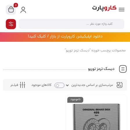
0
دانلود اپلیکیشن کاروپارت از بازار / کلیک کنید!
محصولات برچسب خورده “دیسک ترمز توربو”
دیسک ترمز توربو
فیلـتر
کالاهای موجود
ناموجود