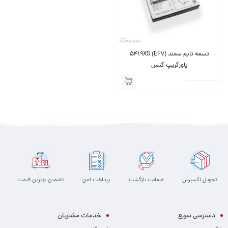
تسمه تایم سمند (EF7) ‫5419XS
پاورگریپ گتس
تحویل اکسپرس
ضمانت بازگشت
پرداخت امن
تضمین بهترین قیمت
دسترسی سریع
خدمات مشتریان