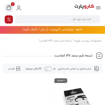
0
دانلود اپلیکیشن کاروپارت از بازار / کلیک کنید!
محصولات برچسب خورده “تسمه تایم سمند ef7 کجاست”
تسمه تایم سمند ef7 کجاست
فیلـتر
کالاهای موجود
ناموجود