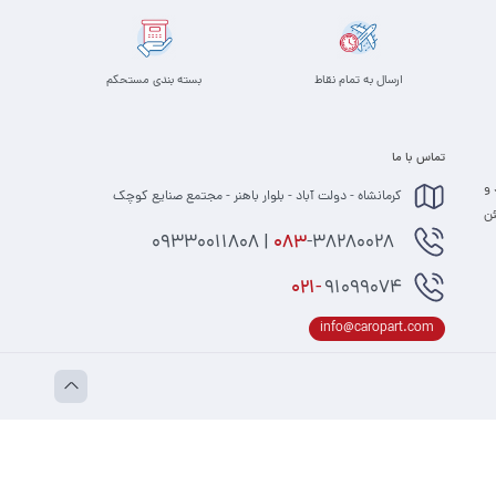
ارسال به تمام نقاط
بسته بندی مستحکم
تماس با ما
 و
کرمانشاه - دولت آباد - بلوار باهنر - مجتمع صنایع کوچک
 مطمئن
-38280028 | 09330011808
083
021-
91099074
info@caropart.com