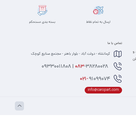
ارسال به تمام نقاط
بسته بندی مستحکم
تماس با ما
 و
کرمانشاه - دولت آباد - بلوار باهنر - مجتمع صنایع کوچک
 مطمئن
-38280028 | 09330011808
083
021-
91099074
info@caropart.com