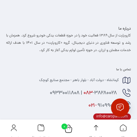
درباره ما
کاروپارت از سال ۱۳۸۹ فعالیت خود را در حوزه قطعات یدکی خودرو شروع کرد. همزمان با
رشد و توسعه فناوری در دنیای دیجیتال، گروه «کاروپارت» در سال ۱۴۰۱ با هدف ارائه
خدمات مطمئن و ارزان، ­در حوزه تأمین لوازم یدکی آغاز به کار کرد.
تماس با ما
کرمانشاه - دولت آباد - بلوار باهنر - مجتمع صنایع کوچک
-38280028 | 09330011808
083
021-
91099074
info@caropart.com
0
کلیه حقوق مادی و معنوی برای کاروپارت محفوظ می باشد و هرگونه کپی برداری شامل پیگرد