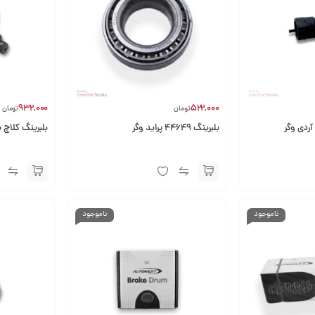
932,000
522,000
تومان
تومان
آردی وگر
بلبرینگ 44649 پراید وگر
بلبرینگ کلاچ پ
ناموجود
ناموجود