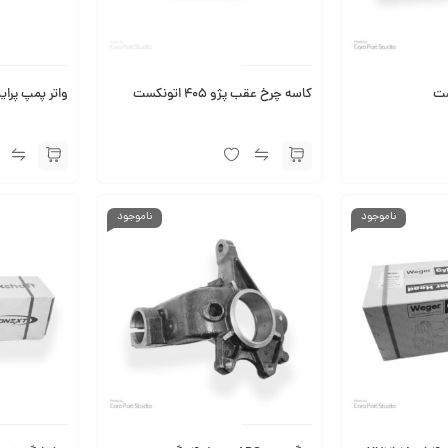
ست
کاسه چرخ عقب پژو 405 اتونکست
واتر پمپ پراید
ناموجود
ناموجود