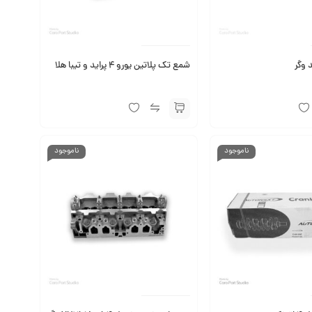
 وگر
شمع تک پلاتین یورو 4 پراید و تیبا هلا
ناموجود
ناموجود