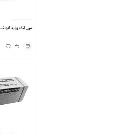
میل لنگ پراید اتونک