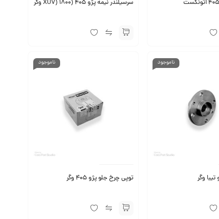
سرسیلندر نیمه پژو 405 (XU7) 1800 وگر
ناموجود
ناموجود
تیبا وگر
توپی چرخ جلو پژو 405 وگر