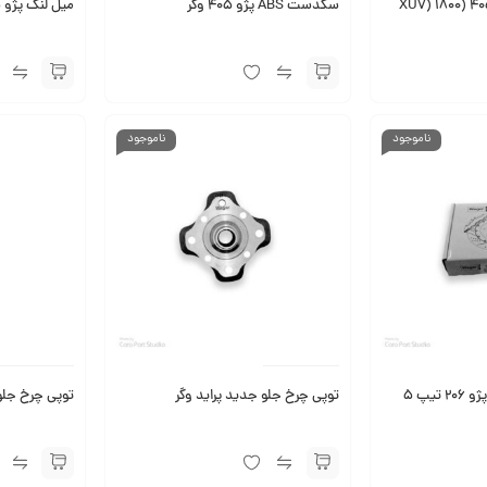
سرسیلندر کامل پژو ۴۰۵ (XU7) 1800
سگدست ABS پژو 405 وگر
میل لنگ پژو 405 اتونکست
ناموجود
ناموجود
دیسک ترمز چرخ جلو پژو 206 تیپ 5
توپی چرخ جلو جدید پراید وگر
توپی چرخ جلو 