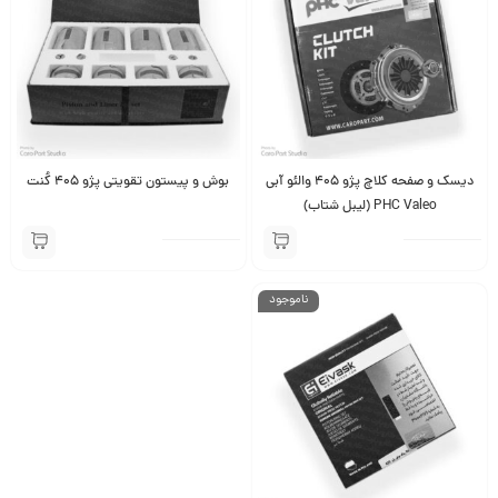
دیسک و صفحه کلاچ پژو 405 والئو آبی
بوش و پیستون تقویتی پژو 405 کُنت
PHC Valeo (لیبل شتاب)
ناموجود