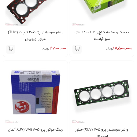
دیسک و صفحه کلاچ زانتیا 1800 والئو
واشر سرسیلندر پژو 206 تیپ 2 (TU3)
سبز فرانسه
میلور اورجینال
2,600,000
17,500,000
تومان
تومان
واشر سرسیلندر پژو 405 (XU7) میلور
رینگ موتور پژو 405 (XU7) SM آلمان
اورجینال