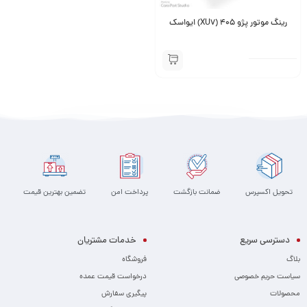
رینگ موتور پژو 405 (XU7) ایواسک
تحویل اکسپرس
ضمانت بازگشت
پرداخت امن
تضمین بهترین قیمت
دسترسی سریع
خدمات مشتریان
بلاگ
فروشگاه
سیاست حریم خصوصی
درخواست قیمت عمده
محصولات
پیگیری سفارش