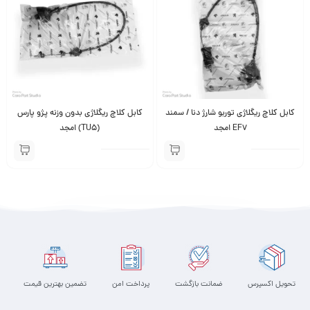
کابل کلاچ ریگلاژی توربو شارژ دنا / سمند
کابل کلاچ ریگلاژی بدون وزنه پژو پارس
EF7 امجد
(TU5) امجد
تحویل اکسپرس
ضمانت بازگشت
پرداخت امن
تضمین بهترین قیمت