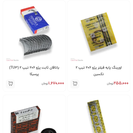
اورینگ پایه فیلتر پژو 206 تیپ 2
یاتاقان ثابت پژو 206 تیپ 2 (TU3)
تکسین
پرسیکا
1,670,000
255,000
تومان
تومان