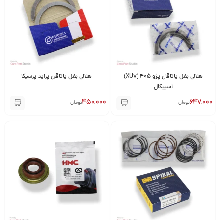
هلالی بغل یاتاقان پژو 405 (XU7)
هلالی بغل یاتاقان پراید پرسیکا
اسپیکال
450,000
647,000
تومان
تومان