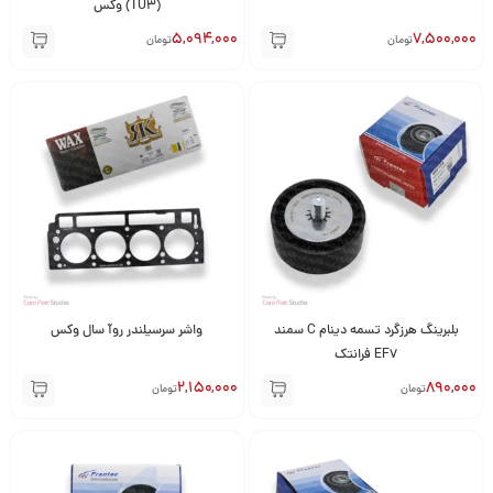
(TU3) وکس
5,094,000
7,500,000
تومان
تومان
بلبرینگ هرزگرد تسمه دینام C سمند
واشر سرسیلندر روآ سال وکس
EF7 فرانتک
2,150,000
890,000
تومان
تومان