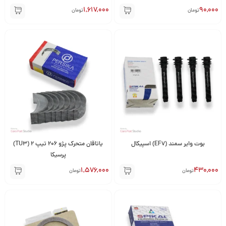
1,617,000
90,000
تومان
تومان
بوت وایر سمند (EF7) اسپیکال
یاتاقان متحرک پژو 206 تیپ 2 (TU3)
پرسیکا
1,576,000
430,000
تومان
تومان