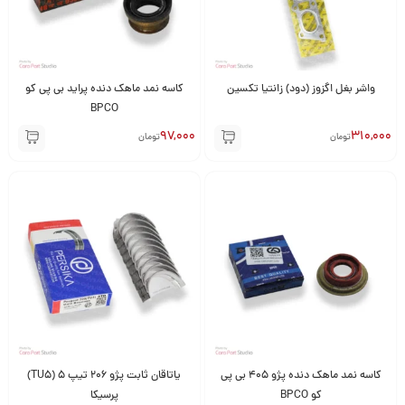
واشر بغل اگزوز (دود) زانتیا تکسین
کاسه نمد ماهک دنده پراید بی پی کو
BPCO
97,000
310,000
تومان
تومان
کاسه نمد ماهک دنده پژو 405 بی پی
یاتاقان ثابت پژو 206 تیپ 5 (TU5)
کو BPCO
پرسیکا