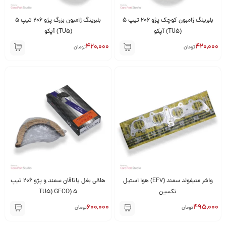
بلبرینگ ژامبون کوچک پژو 206 تیپ 5
بلبرینگ ژامبون بزرگ پژو 206 تیپ 5
(TU5) آپکو
(TU5) آپکو
420,000
420,000
تومان
تومان
واشر منیفولد سمند (EF7) هوا استیل
هلالی بغل یاتاقان سمند و پژو 206 تیپ
تکسین
5 (TU5) GFCO
600,000
495,000
تومان
تومان