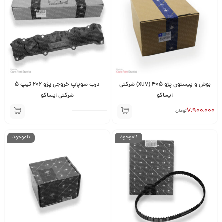
بوش و پیستون پژو 405 (xu7) شرکتی
درب سوپاپ خروجی پژو 206 تیپ 5
ایساکو
شرکتی ایساکو
7,900,000
تومان
ناموجود
ناموجود