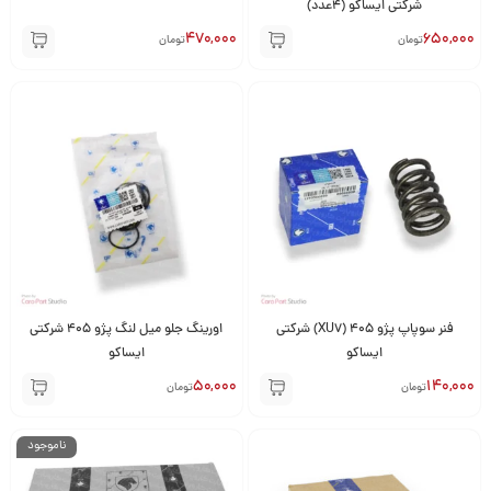
شرکتی ایساکو (4عدد)
470,000
650,000
تومان
تومان
فنر سوپاپ پژو 405 (XU7) شرکتی
اورینگ جلو میل لنگ پژو 405 شرکتی
ایساکو
ایساکو
50,000
140,000
تومان
تومان
ناموجود