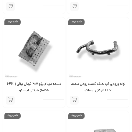
ناموجود
ناموجود
لوله ورودی آب خنک کننده روغن سمند
تسمه دینام پژو 207 فرمان برقی (6PK-
EF7 شرکتی ایساکو
1055) شرکتی ایساکو
ناموجود
ناموجود