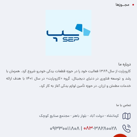
مجــوزها
درباره ما
کاروپارت از سال ۱۳۸۹ فعالیت خود را در حوزه قطعات یدکی خودرو شروع کرد. همزمان با
رشد و توسعه فناوری در دنیای دیجیتال، گروه «کاروپارت» در سال ۱۴۰۱ با هدف ارائه
خدمات مطمئن و ارزان، ­در حوزه تأمین لوازم یدکی آغاز به کار کرد.
تماس با ما
کرمانشاه - دولت آباد - بلوار باهنر - مجتمع صنایع کوچک
-38280028 | 09330011808
083