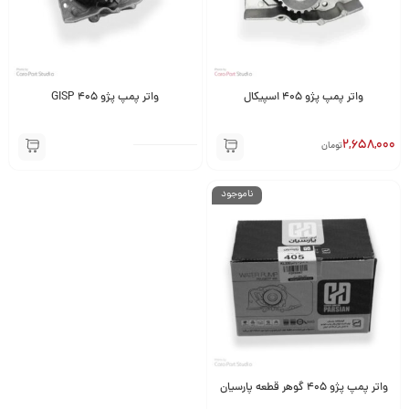
واتر پمپ پژو 405 اسپیکال
واتر پمپ پژو 405 GISP
2,658,000
تومان
ناموجود
واتر پمپ پژو 405 گوهر قطعه پارسیان