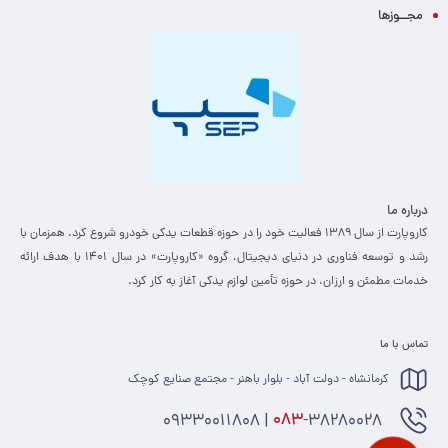
مجــوزها
درباره ما
کاروپارت از سال ۱۳۸۹ فعالیت خود را در حوزه قطعات یدکی خودرو شروع کرد. همزمان با
رشد و توسعه فناوری در دنیای دیجیتال، گروه «کاروپارت» در سال ۱۴۰۱ با هدف ارائه
خدمات مطمئن و ارزان، ­در حوزه تأمین لوازم یدکی آغاز به کار کرد.
تماس با ما
کرمانشاه - دولت آباد - بلوار باهنر - مجتمع صنایع کوچک
-38280028 | 09330011808
083