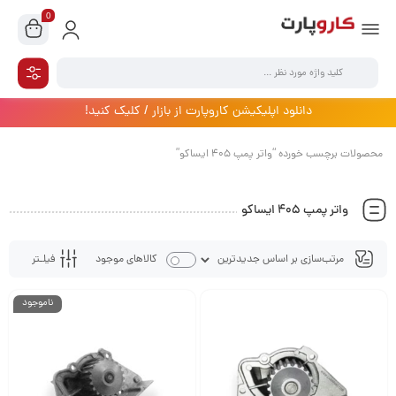
0
دانلود اپلیکیشن کاروپارت از بازار / کلیک کنید!
محصولات برچسب خورده “واتر پمپ 405 ایساکو”
واتر پمپ 405 ایساکو
فیلـتر
کالاهای موجود
ناموجود