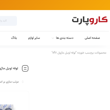
صفحه اصلی
دسته بندی ها
سایر لوازم
بلاگ
محصولات برچسب خورده “لوله اویل ماژول ef7”
لوله اویل ماژول 