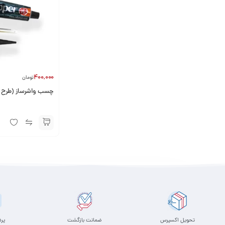
400,000
تومان
چسب واشرساز (طرح مزدا) 85 گر
تحویل اکسپرس
ضمانت بازگشت
پر