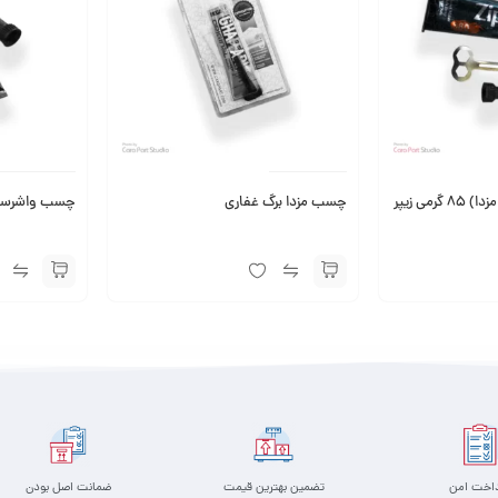
می زیپر
چسب مزدا برگ غفاری
چسب واشرساز (طرح م
داخت امن
تضمین بهترین قیمت
ضمانت اصل بودن